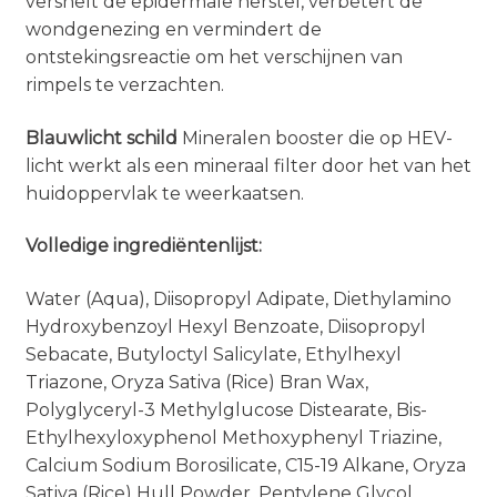
versnelt de epidermale herstel, verbetert de
wondgenezing en vermindert de
ontstekingsreactie om het verschijnen van
rimpels te verzachten.
Blauwlicht schild
Mineralen booster die op HEV-
licht werkt als een mineraal filter door het van het
huidoppervlak te weerkaatsen.
Volledige ingrediëntenlijst:
Water (Aqua), Diisopropyl Adipate, Diethylamino
Hydroxybenzoyl Hexyl Benzoate, Diisopropyl
Sebacate, Butyloctyl Salicylate, Ethylhexyl
Triazone, Oryza Sativa (Rice) Bran Wax,
Polyglyceryl-3 Methylglucose Distearate, Bis-
Ethylhexyloxyphenol Methoxyphenyl Triazine,
Calcium Sodium Borosilicate, C15-19 Alkane, Oryza
Sativa (Rice) Hull Powder, Pentylene Glycol,