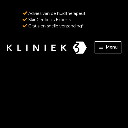
Advies van de huidtherapeut
SkinCeuticals Experts
Gratis en snelle verzending*
Ga
Ga
Menu
door
naar
naar
de
Home
navigatie
inhoud
Over ons
SkinCeuticals – Geavanceerde huidverzorging
ondersteund door wetenschap
Wenkbrauw- en wimperverzorging van
RevitaLash Cosmetics