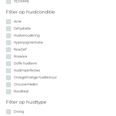
TEOXANE
Filter op huidconditie
Acne
Dehydratie
Huidveroudering
Hyperpigmentatie
Reactief
Rosacea
Doffe huidteint
Huidimperfecties
Onregelmatige huidtextuur
Onzuiverheden
Roodheid
Filter op huidtype
Droog