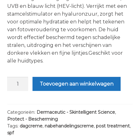
UVB en blauw licht (HEV-licht). Verrijkt met een
stamcelstimulator en hyaluronzuur, zorgt het
voor optimale hydratatie en helpt het tekenen
van fotoveroudering te voorkomen. De huid
wordt effectief beschermd tegen schadelijke
stralen, uitdroging en het verschijnen van
donkere vlekken en fijne lijntjes.Geschikt voor
alle huidtypes.
Dermaceutic
Toevoegen aan winkelwagen
Sun
Ceutic
50+
SPF50
Categorieën:
Dermaceutic - Skintelligent Science
,
Protect - Bescherming
-
Tags:
dagcreme
,
nabehandelingscreme
,
post treatment
,
50ml
spf
aantal