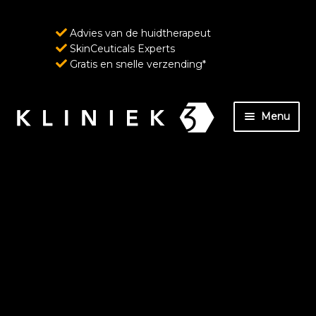
Advies van de huidtherapeut
SkinCeuticals Experts
Gratis en snelle verzending*
Ga
Ga
Menu
door
naar
naar
de
Home
navigatie
inhoud
Over ons
SkinCeuticals – Geavanceerde huidverzorging
ondersteund door wetenschap
Wenkbrauw- en wimperverzorging van
RevitaLash Cosmetics