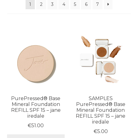
1
2
3
4
5
6
7
PurePressed® Base
SAMPLES
Mineral Foundation
PurePressed® Base
REFILL SPF 15 – jane
Mineral Foundation
iredale
REFILL SPF 15 – jane
iredale
€
51.00
€
5.00
Dit