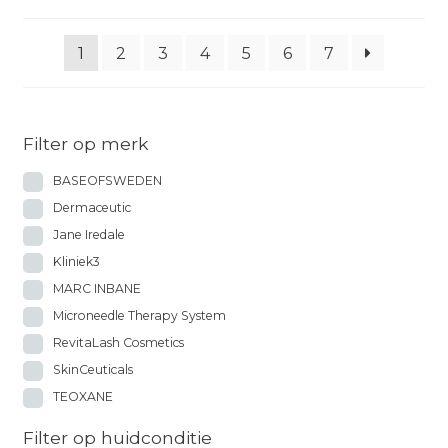
1
2
3
4
5
6
7
Filter op merk
BASEOFSWEDEN
Dermaceutic
Jane Iredale
Kliniek3
MARC INBANE
Microneedle Therapy System
RevitaLash Cosmetics
SkinCeuticals
TEOXANE
Filter op huidconditie