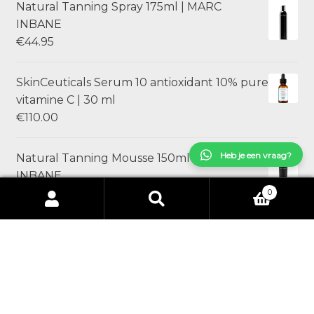
Natural Tanning Spray 175ml | MARC
INBANE
€
44.95
SkinCeuticals Serum 10 antioxidant 10% pure
vitamine C | 30 ml
€
110.00
Heb je een vraag?
Natural Tanning Mousse 150ml | MARC
INBANE
€
44.95
0
Zoeken
Zoeken
naar:
SkinCeuticals Ultra Facial Defense
Sunscreen SPF 50 | 30ml
€
49.00
SAMPLES jane iredale Skintuition SPF 30