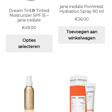
jane iredale Pommisst
Dream Tint® Tinted
Hydration Spray 90 ml
Moisturizer SPF 15 –
€
36.00
jane iredale
€
49.00
Toevoegen aan
Dit
winkelwagen
Opties
product
selecteren
heeft
meerdere
variaties.
Deze
optie
kan
gekozen
worden
op
de