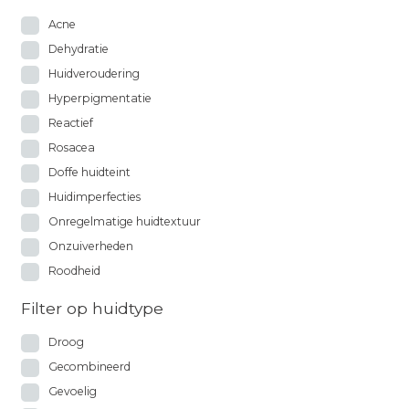
Acne
Dehydratie
Huidveroudering
Hyperpigmentatie
Reactief
Rosacea
Doffe huidteint
Huidimperfecties
Onregelmatige huidtextuur
Onzuiverheden
Roodheid
Filter op huidtype
Droog
Gecombineerd
Gevoelig