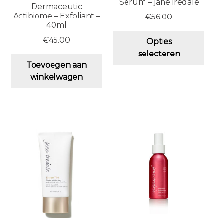
Serum – jane iredale
Dermaceutic
Actibiome – Exfoliant –
€
56.00
40ml
Dit
€
45.00
Opties
pro
selecteren
hee
Toevoegen aan
me
winkelwagen
vari
De
opt
ka
ge
wo
op
de
pro