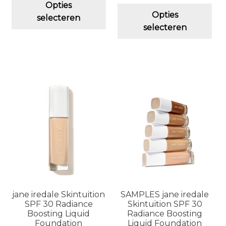
Opties
Dit
product
Opties
selecteren
pro
heeft
selecteren
hee
meerdere
me
variaties.
vari
Deze
De
optie
opt
kan
ka
gekozen
ge
worden
wo
op
op
de
de
productpagina
pro
jane iredale Skintuition
SAMPLES jane iredale
SPF 30 Radiance
Skintuition SPF 30
Boosting Liquid
Radiance Boosting
Foundation
Liquid Foundation