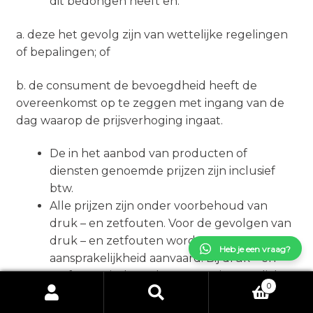
dit bedongen heeft en:
a. deze het gevolg zijn van wettelijke regelingen
of bepalingen; of
b. de consument de bevoegdheid heeft de
overeenkomst op te zeggen met ingang van de
dag waarop de prijsverhoging ingaat.
De in het aanbod van producten of
diensten genoemde prijzen zijn inclusief
btw.
Alle prijzen zijn onder voorbehoud van
druk – en zetfouten. Voor de gevolgen van
druk – en zetfouten wordt geen
Heb je een vraag?
aansprakelijkheid aanvaard. Bij druk – en
zetfouten is de ondernemer niet verplicht
0
het product volgens de foutieve prijs te
Zoeken
Zoeken
leveren.