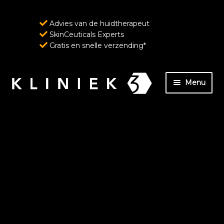
Advies van de huidtherapeut
SkinCeuticals Experts
Gratis en snelle verzending*
Ga
Ga
Menu
door
naar
naar
de
Home
navigatie
inhoud
Over ons
SkinCeuticals – Geavanceerde huidverzorging
ondersteund door wetenschap
Wenkbrauw- en wimperverzorging van
RevitaLash Cosmetics