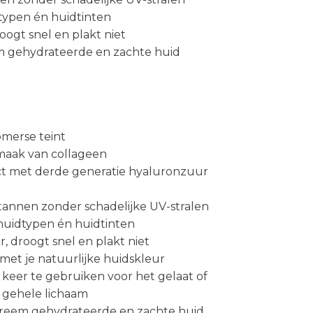
dtypen én huidtinten
oogt snel en plakt niet
m gehydrateerde en zachte huid
omerse teint
maak van collageen
t met derde generatie hyaluronzuur
 tannen zonder schadelijke UV-stralen
 huidtypen én huidtinten
, droogt snel en plakt niet
et je natuurlijke huidskleur
0 keer te gebruiken voor het gelaat of
t gehele lichaam
treem gehydrateerde en zachte huid