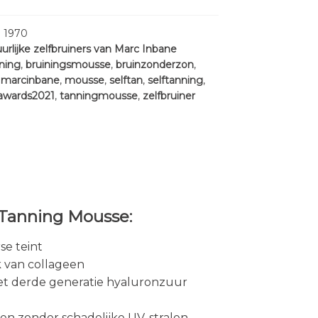
:
1970
urlijke zelfbruiners van Marc Inbane
ning
,
bruiningsmousse
,
bruinzonderzon
,
,
marcinbane
,
mousse
,
selftan
,
selftanning
,
awards2021
,
tanningmousse
,
zelfbruiner
 Tanning Mousse:
se teint
 van collageen
et derde generatie hyaluronzuur
nen zonder schadelijke UV-stralen