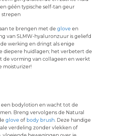
en géén typische self-tan geur
 strepen
 aan te brengen met de
glove
en
ing van SLMW-hyaluronzuur is geliefd
e werking en dringt als enige
e diepere huidlagen; het verbetert de
rt de vorming van collageen en werkt
 moisturizer!
een bodylotion en wacht tot de
omen. Breng vervolgens de Natural
de
glove
of
body brush
. Deze handige
ale verdeling zonder vlekken of
e, vloeiende bewegingen over je