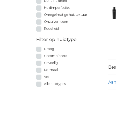
Doffe huidteint
Huidimperfecties
Onregelmatige huidtextuur
Onzuiverheden
Roodheid
Filter op huidtype
Droog
Gecombineerd
Gevoelig
Bes
Normaal
Vet
Aan
Alle huidtypes