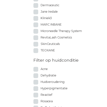
Dermaceutic
Jane Iredale
Kliniek3
MARC INBANE
Microneedle Therapy System
RevitaLash Cosmetics
SkinCeuticals
TEOXANE
Filter op huidconditie
Acne
Dehydratie
Huidveroudering
Hyperpigmentatie
Reactief
Rosacea