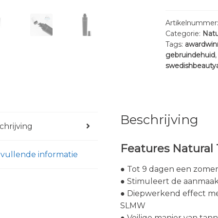
150ml
|
Artikelnummer
Categorie:
Natu
MARC
Tags:
awardwin
INBANE
gebruindehuid
aantal
swedishbeauty
Beschrijving
chrijving
Features Natural
vullende informatie
● Tot 9 dagen een zomer
● Stimuleert de aanmaak
● Diepwerkend effect m
SLMW
● Veilige manier van tan