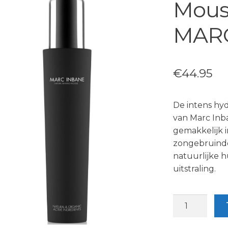
Mous
MAR
€
44.95
De intens hy
van Marc Inb
gemakkelijk i
zongebruinde
natuurlijke h
uitstraling.
Natural
Tanning
Mousse