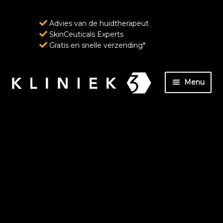
Advies van de huidtherapeut
SkinCeuticals Experts
Gratis en snelle verzending*
Ga
Ga
Menu
door
naar
naar
de
Home
navigatie
inhoud
Over ons
SkinCeuticals – Geavanceerde huidverzorging
ondersteund door wetenschap
Wenkbrauw- en wimperverzorging van
RevitaLash Cosmetics