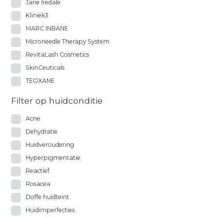
Jane Iredale
Kliniek3
MARC INBANE
Microneedle Therapy System
RevitaLash Cosmetics
SkinCeuticals
TEOXANE
Filter op huidconditie
Acne
Dehydratie
Huidveroudering
Hyperpigmentatie
Reactief
Rosacea
Doffe huidteint
Huidimperfecties