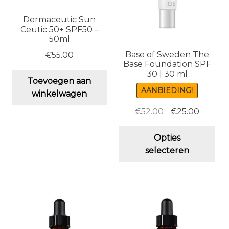
Dermaceutic Sun
Ceutic 50+ SPF50 –
50ml
Base of Sweden The
€
55.00
Base Foundation SPF
30 | 30 ml
Toevoegen aan
AANBIEDING!
winkelwagen
Oorspronkelijk
Huidig
€
52.00
€
25.00
prijs
prijs
Dit
was:
is:
Opties
pro
€52.00.
€25.00.
selecteren
hee
me
vari
De
opt
ka