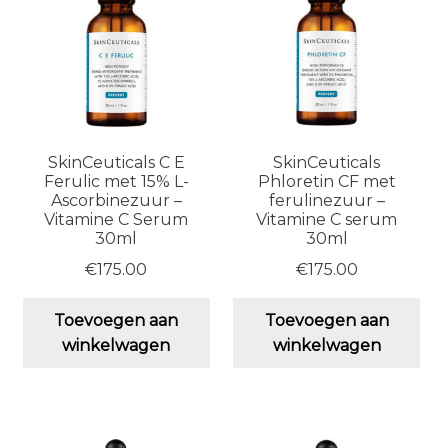
ge
wo
op
de
pro
SkinCeuticals C E
SkinCeuticals
Ferulic met 15% L-
Phloretin CF met
Ascorbinezuur –
ferulinezuur –
Vitamine C Serum
Vitamine C serum
30ml
30ml
€
175.00
€
175.00
Toevoegen aan
Toevoegen aan
winkelwagen
winkelwagen