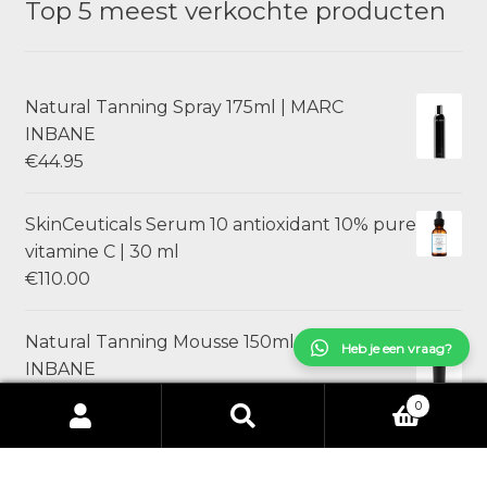
Top 5 meest verkochte producten
Natural Tanning Spray 175ml | MARC
INBANE
€
44.95
SkinCeuticals Serum 10 antioxidant 10% pure
vitamine C | 30 ml
€
110.00
Natural Tanning Mousse 150ml | MARC
Heb je een vraag?
INBANE
€
44.95
0
Zoeken
Zoeken
naar:
SkinCeuticals Ultra Facial Defense
Sunscreen SPF 50 | 30ml