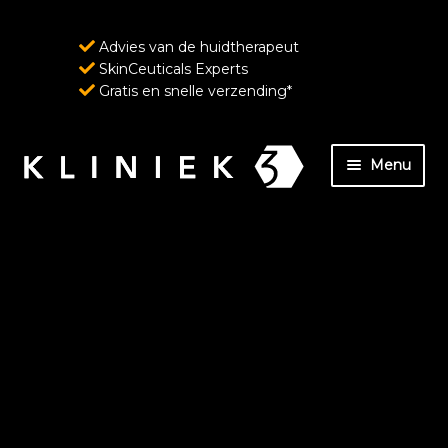
Advies van de huidtherapeut
SkinCeuticals Experts
Gratis en snelle verzending*
Ga
Ga
Menu
door
naar
naar
de
Home
navigatie
inhoud
Over ons
SkinCeuticals – Geavanceerde huidverzorging
ondersteund door wetenschap
Wenkbrauw- en wimperverzorging van
RevitaLash Cosmetics