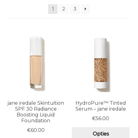
1
2
3
jane iredale Skintuition
HydroPure™ Tinted
SPF 30 Radiance
Serum – jane iredale
Boosting Liquid
€
56.00
Foundation
€
60.00
Dit
Opties