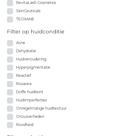
RevitaLash Cosmetics
SkinCeuticals
TEOXANE
Filter op huidconditie
Acne
Dehydratie
Huidveroudering
Hyperpigmentatie
Reactief
Rosacea
Doffe huidteint
Huidimperfecties
Onregelmatige huidtextuur
Onzuiverheden
Roodheid