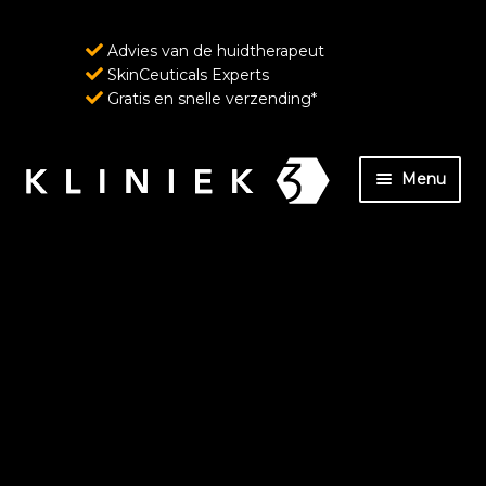
Advies van de huidtherapeut
SkinCeuticals Experts
Gratis en snelle verzending*
Ga
Ga
Menu
door
naar
naar
de
Home
navigatie
inhoud
Over ons
SkinCeuticals – Geavanceerde huidverzorging
ondersteund door wetenschap
Wenkbrauw- en wimperverzorging van
RevitaLash Cosmetics