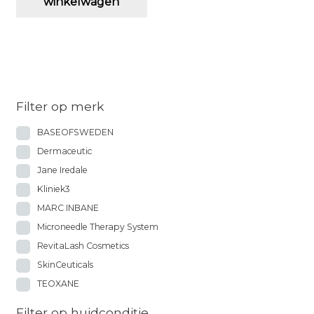
winkelwagen
Filter op merk
BASEOFSWEDEN
Dermaceutic
Jane Iredale
Kliniek3
MARC INBANE
Microneedle Therapy System
RevitaLash Cosmetics
SkinCeuticals
TEOXANE
Filter op huidconditie