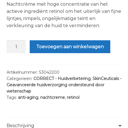
Nachtcrème met hoge concentratie van het
actieve ingrediënt retinol om het uiterlijk van fijne
lijntjes, rimpels, ongelijkmatige teint en
verkleuring van de huid te verminderen.
SkinCeuticals
Toevoegen aan winkelwagen
Retinol
0.3
|
30
Artikelnummer:
S3042200
Categorieën:
CORRECT - Huidverbetering
,
SkinCeuticals -
ml
Geavanceerde huidverzorging ondersteund door
aantal
wetenschap
Tags:
anti-aging
,
nachtcreme
,
retinol
Beschrijving