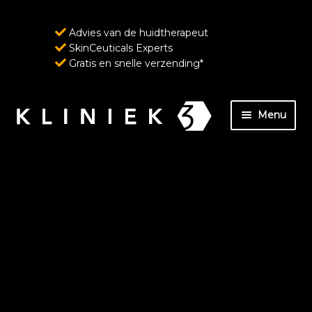
Advies van de huidtherapeut
SkinCeuticals Experts
Gratis en snelle verzending*
Ga
Ga
Menu
door
naar
naar
de
Home
navigatie
inhoud
Over ons
SkinCeuticals – Geavanceerde huidverzorging
ondersteund door wetenschap
Wenkbrauw- en wimperverzorging van
RevitaLash Cosmetics