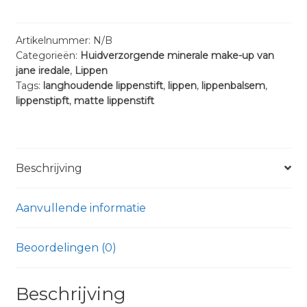
Lip
Stain
aantal
Artikelnummer:
N/B
Categorieën:
Huidverzorgende minerale make-up van
jane iredale
,
Lippen
Tags:
langhoudende lippenstift
,
lippen
,
lippenbalsem
,
lippenstipft
,
matte lippenstift
Beschrijving
Aanvullende informatie
Beoordelingen (0)
Beschrijving