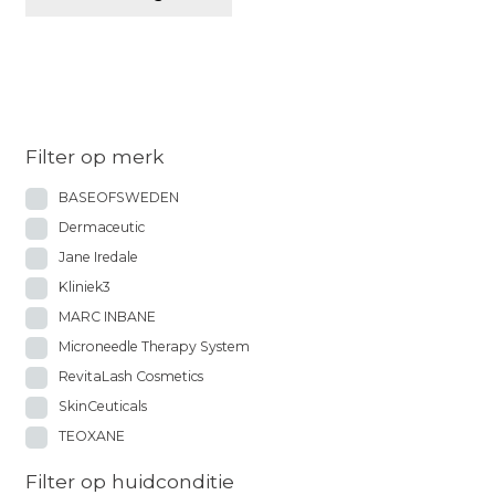
Filter op merk
BASEOFSWEDEN
Dermaceutic
Jane Iredale
Kliniek3
MARC INBANE
Microneedle Therapy System
RevitaLash Cosmetics
SkinCeuticals
TEOXANE
Filter op huidconditie