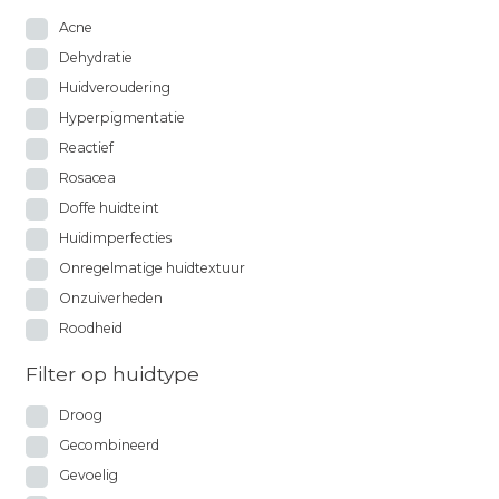
Acne
Dehydratie
Huidveroudering
Hyperpigmentatie
Reactief
Rosacea
Doffe huidteint
Huidimperfecties
Onregelmatige huidtextuur
Onzuiverheden
Roodheid
Filter op huidtype
Droog
Gecombineerd
Gevoelig