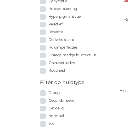
Dehydratie
Huidveroudering
Hyperpigmentatie
B
Reactief
Rosacea
Doffe huidteint
Huidimperfecties
Onregelmatige huidtextuur
Onzuiverheden
Roodheid
Filter op huidtype
Eni
Droog
Gecombineerd
Gevoelig
Normaal
Vet