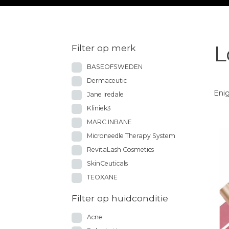
L
Filter op merk
BASEOFSWEDEN
Dermaceutic
Enig
Jane Iredale
Kliniek3
MARC INBANE
Microneedle Therapy System
RevitaLash Cosmetics
SkinCeuticals
TEOXANE
Filter op huidconditie
Acne