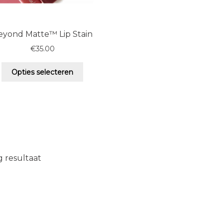
eyond Matte™ Lip Stain
€
35.00
Dit
Opties selecteren
product
heeft
meerdere
variaties.
Deze
optie
kan
gekozen
g resultaat
worden
op
de
productpagina