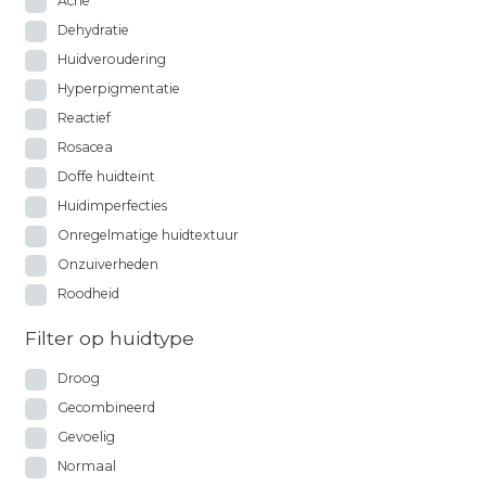
Acne
Dehydratie
Huidveroudering
Hyperpigmentatie
Reactief
Rosacea
Doffe huidteint
Huidimperfecties
Onregelmatige huidtextuur
Onzuiverheden
Roodheid
Filter op huidtype
Droog
Gecombineerd
Gevoelig
Normaal