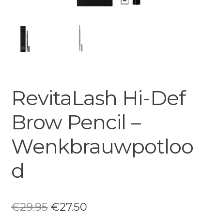
RevitaLash Hi-Def
Brow Pencil –
Wenkbrauwpotloo
d
Oorspronkelijke
Huidige
€
29.95
€
27.50