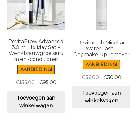
RevitaBrow Advanced
RevitaLash Micellar
3.0 ml Holiday Set –
Water Lash –
Wenkbrauwgroeiseru
Oogmake-up remover
m en -conditioner
AANBIEDING!
AANBIEDING!
Oorspronkelijk
Huidig
€
36.00
€
30.00
Oorspronkelijke
Huidige
€
156.00
€
95.00
prijs
prijs
prijs
prijs
was:
is:
Toevoegen aan
was:
is:
Toevoegen aan
€36.00.
€30.00
winkelwagen
€156.00.
€95.00.
winkelwagen