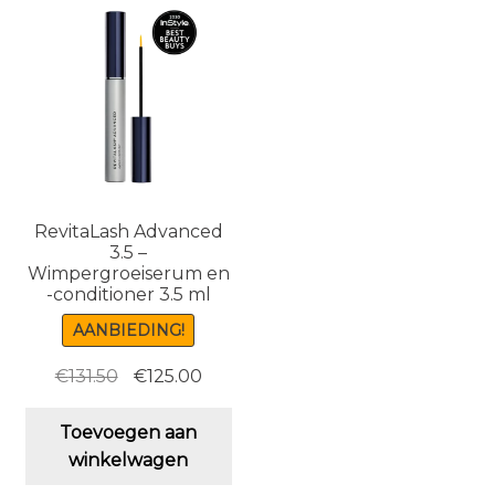
RevitaLash Advanced
3.5 –
Wimpergroeiserum en
-conditioner 3.5 ml
AANBIEDING!
Oorspronkelijke
Huidige
€
131.50
€
125.00
prijs
prijs
was:
is:
Toevoegen aan
€131.50.
€125.00.
winkelwagen