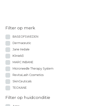
Filter op merk
BASEOFSWEDEN
Dermaceutic
Jane Iredale
Kliniek3
MARC INBANE
Microneedle Therapy System
RevitaLash Cosmetics
SkinCeuticals
TEOXANE
Filter op huidconditie