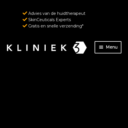
Advies van de huidtherapeut
SkinCeuticals Experts
Gratis en snelle verzending*
Ga
Ga
Menu
door
naar
naar
de
Home
navigatie
inhoud
Over ons
SkinCeuticals – Geavanceerde huidverzorging
ondersteund door wetenschap
Wenkbrauw- en wimperverzorging van
RevitaLash Cosmetics