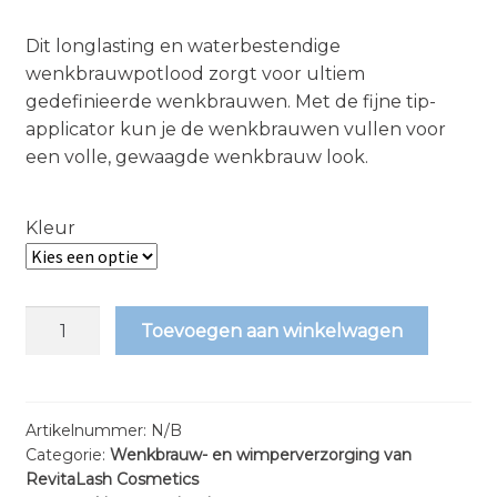
prijs
prijs
Dit longlasting en waterbestendige
was:
is:
wenkbrauwpotlood zorgt voor ultiem
€29.95.
€27.50.
gedefinieerde wenkbrauwen. Met de fijne tip-
applicator kun je de wenkbrauwen vullen voor
een volle, gewaagde wenkbrauw look.
Kleur
RevitaLash
Toevoegen aan winkelwagen
Hi-
Def
Brow
Pencil
Artikelnummer:
N/B
Categorie:
Wenkbrauw- en wimperverzorging van
-
RevitaLash Cosmetics
Wenkbrauwpotlood