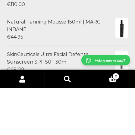
€
110.00
Natural Tanning Mousse 150ml | MARC
INBANE
€
44.95
SkinCeuticals Ultra Facial Defense
Heb je een vraag?
Sunscreen SPF 50 | 30ml
€
49.00
0
Zoeken
Zoeken
SAMPLES jane iredale Skintuition SPF 30
naar:
Radiance Boosting Liquid Foundation
€
5.00