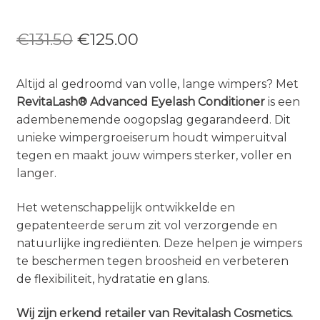
Oorspronkelijke
Huidige
€
131.50
€
125.00
prijs
prijs
Altijd al gedroomd van volle, lange wimpers? Met
was:
is:
RevitaLash® Advanced Eyelash Conditioner
is een
€131.50.
€125.00.
adembenemende oogopslag gegarandeerd. Dit
unieke wimpergroeiserum houdt wimperuitval
tegen en maakt jouw wimpers sterker, voller en
langer.
Het wetenschappelijk ontwikkelde en
gepatenteerde serum zit vol verzorgende en
natuurlijke ingrediënten. Deze helpen je wimpers
te beschermen tegen broosheid en verbeteren
de flexibiliteit, hydratatie en glans.
Wij zijn erkend retailer van Revitalash Cosmetics.