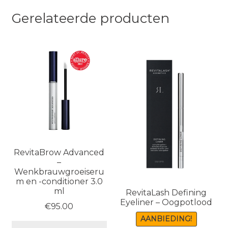
Gerelateerde producten
RevitaBrow Advanced
–
Wenkbrauwgroeiseru
m en -conditioner 3.0
ml
RevitaLash Defining
Eyeliner – Oogpotlood
€
95.00
AANBIEDING!