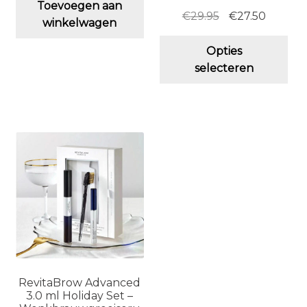
Toevoegen aan
Oorspronkelijk
Huidig
€
29.95
€
27.50
winkelwagen
prijs
prijs
Dit
was:
is:
Opties
pro
€29.95.
€27.50.
selecteren
hee
me
vari
De
opt
ka
ge
wo
op
de
pro
RevitaBrow Advanced
3.0 ml Holiday Set –