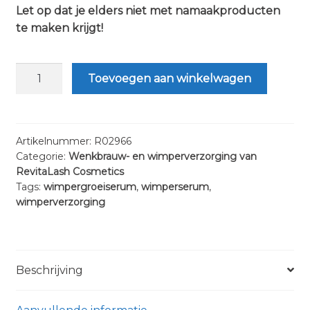
Let op dat je elders niet met namaakproducten
te maken krijgt!
RevitaLash
Toevoegen aan winkelwagen
Advanced
3.5
–
Wimpergroeiserum
Artikelnummer:
R02966
Categorie:
Wenkbrauw- en wimperverzorging van
en
RevitaLash Cosmetics
-
Tags:
wimpergroeiserum
,
wimperserum
,
conditioner
wimperverzorging
3.5
ml
aantal
Beschrijving