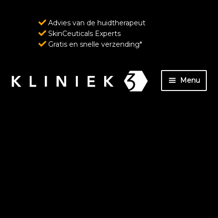
Advies van de huidtherapeut
SkinCeuticals Experts
Gratis en snelle verzending*
Ga
Ga
Menu
door
naar
naar
de
Home
navigatie
inhoud
Over ons
SkinCeuticals – Geavanceerde huidverzorging
ondersteund door wetenschap
Wenkbrauw- en wimperverzorging van
RevitaLash Cosmetics