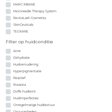
MARC INBANE
Microneedle Therapy System
RevitaLash Cosmetics
SkinCeuticals
TEOXANE
Filter op huidconditie
Acne
Dehydratie
Huidveroudering
Hyperpigmentatie
Reactief
Rosacea
Doffe huidteint
Huidimperfecties
Onregelmatige huidtextuur
Onzuiverheden