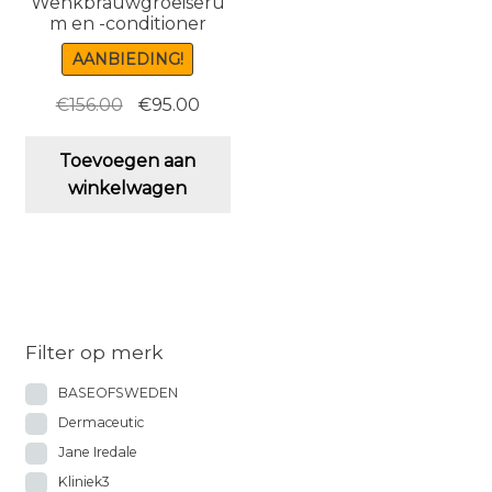
Wenkbrauwgroeiseru
m en -conditioner
AANBIEDING!
Oorspronkelijke
Huidige
€
156.00
€
95.00
prijs
prijs
was:
is:
Toevoegen aan
€156.00.
€95.00.
winkelwagen
Filter op merk
BASEOFSWEDEN
Dermaceutic
Jane Iredale
Kliniek3