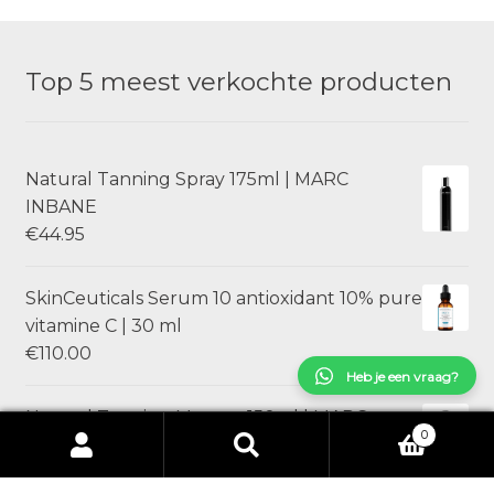
Top 5 meest verkochte producten
Natural Tanning Spray 175ml | MARC
INBANE
€
44.95
SkinCeuticals Serum 10 antioxidant 10% pure
vitamine C | 30 ml
€
110.00
Heb je een vraag?
Natural Tanning Mousse 150ml | MARC
0
INBANE
Zoeken
Zoeken
€
44.95
naar: