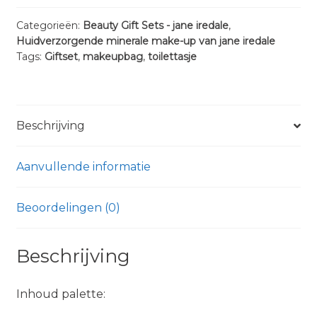
-
jane
Categorieën:
Beauty Gift Sets - jane iredale
,
Huidverzorgende minerale make-up van jane iredale
iredale
Tags:
Giftset
,
makeupbag
,
toilettasje
aantal
Beschrijving
Aanvullende informatie
Beoordelingen (0)
Beschrijving
Inhoud palette: