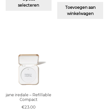
product
selecteren
Toevoegen aan
heeft
winkelwagen
meerdere
variaties.
Deze
optie
kan
gekozen
worden
op
de
productpagina
jane iredale – Refillable
Compact
€
23.00