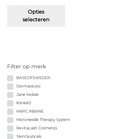
Dit
Opties
product
selecteren
heeft
meerdere
variaties.
Deze
optie
kan
Filter op merk
gekozen
BASEOFSWEDEN
worden
op
Dermaceutic
de
Jane Iredale
productpagina
Kliniek3
MARC INBANE
Microneedle Therapy System
RevitaLash Cosmetics
SkinCeuticals