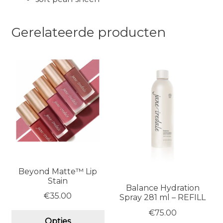
Gerelateerde producten
Beyond Matte™ Lip
Stain
Balance Hydration
€
35.00
Spray 281 ml – REFILL
€
75.00
Dit
Opties