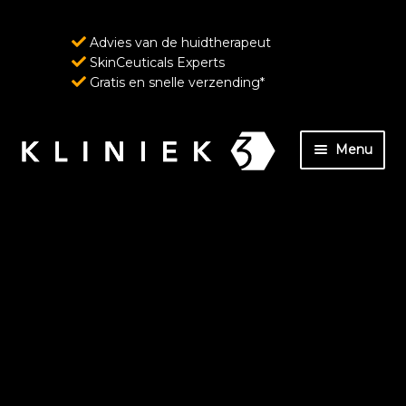
Advies van de huidtherapeut
SkinCeuticals Experts
Gratis en snelle verzending*
Ga
Ga
Menu
door
naar
naar
de
Home
navigatie
inhoud
Over ons
SkinCeuticals – Geavanceerde huidverzorging
ondersteund door wetenschap
Wenkbrauw- en wimperverzorging van
RevitaLash Cosmetics