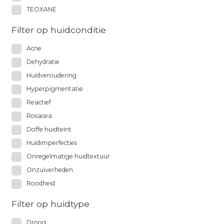
TEOXANE
Filter op huidconditie
Acne
Dehydratie
Huidveroudering
Hyperpigmentatie
Reactief
Rosacea
Doffe huidteint
Huidimperfecties
Onregelmatige huidtextuur
Onzuiverheden
Roodheid
Filter op huidtype
Droog