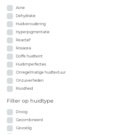
Acne
Dehydratie
Huidveroudering
Hyperpigmentatie
Reactief
Rosacea
Doffe huidteint
Huidimperfecties
Onregelmatige huidtextuur
Onzuiverheden
Roodheid
Filter op huidtype
Droog
Gecombineerd
Gevoelig