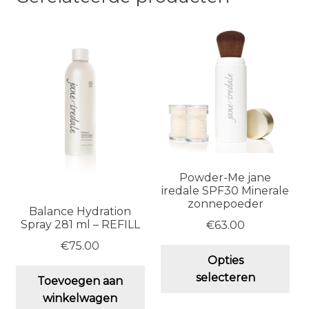
Powder-Me jane
iredale SPF30 Minerale
zonnepoeder
Balance Hydration
Spray 281 ml – REFILL
€
63.00
€
75.00
Dit
Opties
pro
selecteren
Toevoegen aan
hee
winkelwagen
me