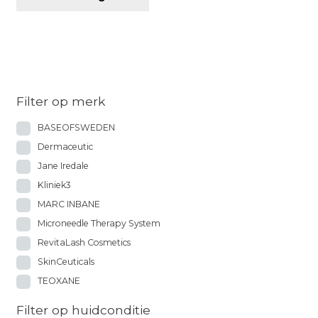
Filter op merk
BASEOFSWEDEN
Dermaceutic
Jane Iredale
Kliniek3
MARC INBANE
Microneedle Therapy System
RevitaLash Cosmetics
SkinCeuticals
TEOXANE
Filter op huidconditie