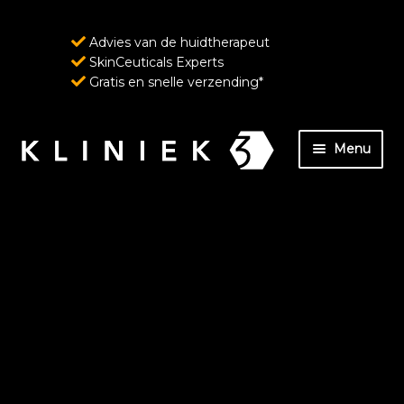
Advies van de huidtherapeut
SkinCeuticals Experts
Gratis en snelle verzending*
Ga
Ga
Menu
door
naar
naar
de
Home
navigatie
inhoud
Over ons
SkinCeuticals – Geavanceerde huidverzorging
ondersteund door wetenschap
Wenkbrauw- en wimperverzorging van
RevitaLash Cosmetics