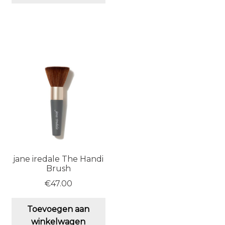
vari
De
opt
ka
ge
wo
op
de
pro
jane iredale The Handi
Brush
€
47.00
Toevoegen aan
winkelwagen