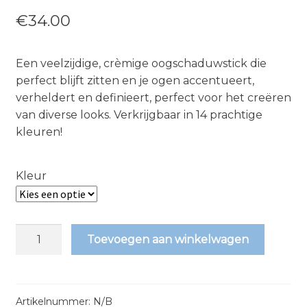
€
34.00
Een veelzijdige, crèmige oogschaduwstick die
perfect blijft zitten en je ogen accentueert,
verheldert en definieert, perfect voor het creëren
van diverse looks. Verkrijgbaar in 14 prachtige
kleuren!
Kleur
jane
Toevoegen aan winkelwagen
iredale
-
ColorLuxe
Eye
Artikelnummer:
N/B