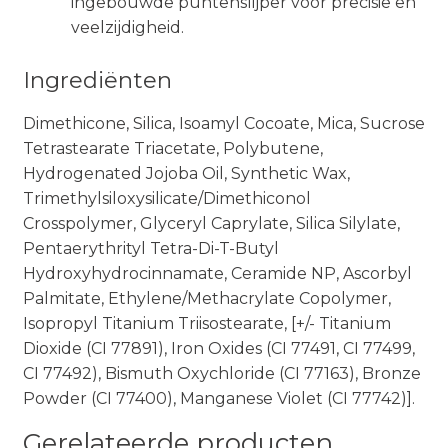
ingebouwde puntenslijper voor precisie en
veelzijdigheid.
Ingrediënten
Dimethicone, Silica, Isoamyl Cocoate, Mica, Sucrose
Tetrastearate Triacetate, Polybutene,
Hydrogenated Jojoba Oil, Synthetic Wax,
Trimethylsiloxysilicate/Dimethiconol
Crosspolymer, Glyceryl Caprylate, Silica Silylate,
Pentaerythrityl Tetra-Di-T-Butyl
Hydroxyhydrocinnamate, Ceramide NP, Ascorbyl
Palmitate, Ethylene/Methacrylate Copolymer,
Isopropyl Titanium Triisostearate, [+/- Titanium
Dioxide (CI 77891), Iron Oxides (CI 77491, CI 77499,
CI 77492), Bismuth Oxychloride (CI 77163), Bronze
Powder (CI 77400), Manganese Violet (CI 77742)].
Gerelateerde producten