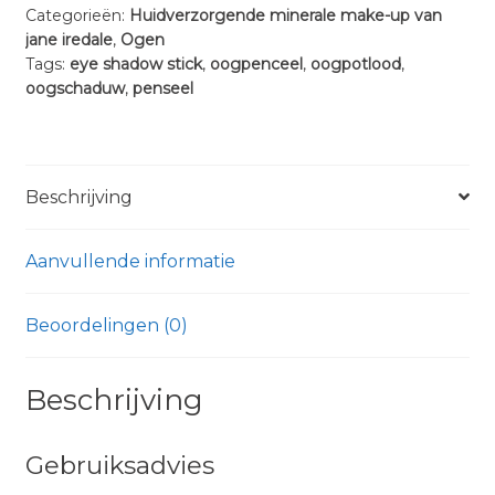
Categorieën:
Huidverzorgende minerale make-up van
Shadow
jane iredale
,
Ogen
Stick
Tags:
eye shadow stick
,
oogpenceel
,
oogpotlood
,
aantal
oogschaduw
,
penseel
Beschrijving
Aanvullende informatie
Beoordelingen (0)
Beschrijving
Gebruiksadvies