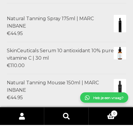
Natural Tanning Spray 175ml | MARC
INBANE
€
44.95
SkinCeuticals Serum 10 antioxidant 10% pure
vitamine C | 30 ml
€
110.00
Natural Tanning Mousse 150ml | MARC
INBANE
€
44.95
Heb je een vraag?
0
SkinCeuticals Ultra Facial Defense
Zoeken
Zoeken
Sunscreen SPF 50 | 30ml
naar:
€
49.00