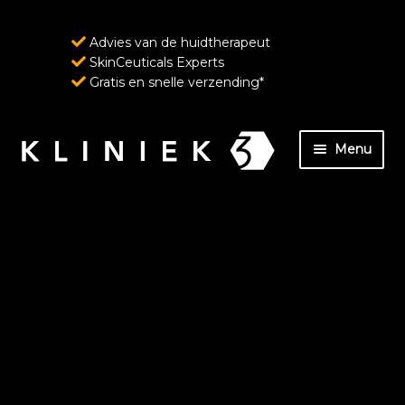
Advies van de huidtherapeut
SkinCeuticals Experts
Gratis en snelle verzending*
Ga
Ga
Menu
door
naar
naar
de
Home
navigatie
inhoud
Over ons
SkinCeuticals – Geavanceerde huidverzorging
ondersteund door wetenschap
Wenkbrauw- en wimperverzorging van
RevitaLash Cosmetics