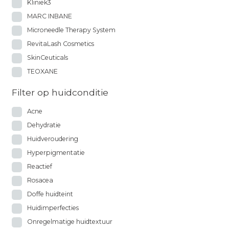
Kliniek3
MARC INBANE
Microneedle Therapy System
RevitaLash Cosmetics
SkinCeuticals
TEOXANE
Filter op huidconditie
Acne
Dehydratie
Huidveroudering
Hyperpigmentatie
Reactief
Rosacea
Doffe huidteint
Huidimperfecties
Onregelmatige huidtextuur