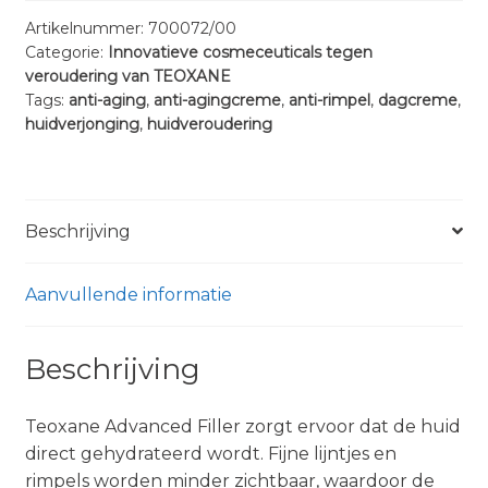
aantal
Artikelnummer:
700072/00
Categorie:
Innovatieve cosmeceuticals tegen
veroudering van TEOXANE
Tags:
anti-aging
,
anti-agingcreme
,
anti-rimpel
,
dagcreme
,
huidverjonging
,
huidveroudering
Beschrijving
Aanvullende informatie
Beschrijving
Teoxane Advanced Filler zorgt ervoor dat de huid
direct gehydrateerd wordt. Fijne lijntjes en
rimpels worden minder zichtbaar, waardoor de