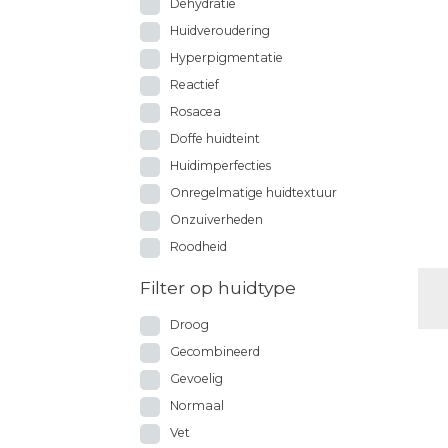
Dehydratie
Huidveroudering
Hyperpigmentatie
Reactief
Rosacea
Doffe huidteint
Huidimperfecties
Onregelmatige huidtextuur
Onzuiverheden
Roodheid
Filter op huidtype
Droog
Gecombineerd
Gevoelig
Normaal
Vet