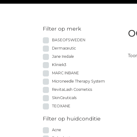
o
Filter op merk
BASEOFSWEDEN
Dermaceutic
Toon
Jane Iredale
Kliniek3
MARC INBANE
Microneedle Therapy System
RevitaLash Cosmetics
SkinCeuticals
TEOXANE
Filter op huidconditie
Acne