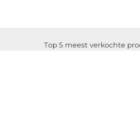
Top 5 meest verkochte pr
Natural Tanning Spray 175ml | MARC
€
44.95
SkinCeuticals Serum 10 antioxidant 10
€
110.00
Natural Tanning Mousse 150ml | MAR
€
44.95