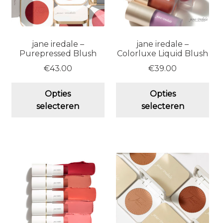
jane iredale –
jane iredale –
Purepressed Blush
Colorluxe Liquid Blush
€
43.00
€
39.00
Dit
Dit
Opties
Opties
product
pro
selecteren
selecteren
heeft
hee
meerdere
me
variaties.
vari
Deze
De
optie
opt
kan
ka
gekozen
ge
worden
wo
op
op