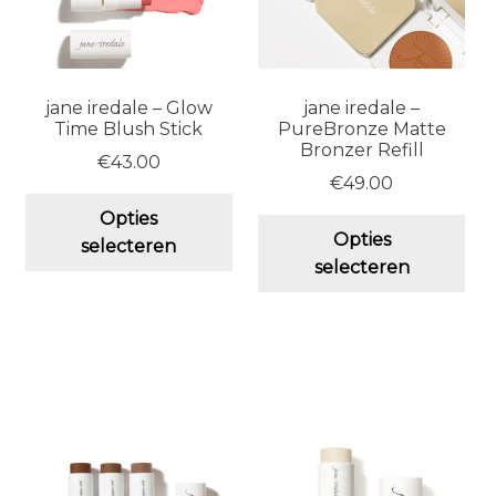
de
de
productpagina
pro
jane iredale – Glow
jane iredale –
Time Blush Stick
PureBronze Matte
Bronzer Refill
€
43.00
€
49.00
Dit
Opties
Dit
product
Opties
selecteren
pro
heeft
selecteren
hee
meerdere
me
variaties.
vari
Deze
De
optie
opt
kan
ka
gekozen
ge
worden
wo
op