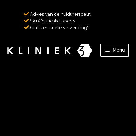
Advies van de huidtherapeut
SkinCeuticals Experts
Gratis en snelle verzending*
Ga
Ga
Menu
door
naar
naar
de
Home
navigatie
inhoud
Over ons
SkinCeuticals – Geavanceerde huidverzorging
ondersteund door wetenschap
Wenkbrauw- en wimperverzorging van
RevitaLash Cosmetics