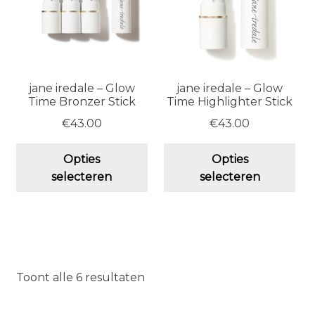
op
de
de
productpagina
pro
jane iredale – Glow
jane iredale – Glow
Time Bronzer Stick
Time Highlighter Stick
€
43.00
€
43.00
Dit
Dit
Opties
Opties
product
pro
selecteren
selecteren
heeft
hee
meerdere
me
variaties.
vari
Deze
De
optie
opt
kan
ka
Toont alle 6 resultaten
gekozen
ge
worden
wo