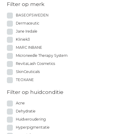
Filter op merk
op
op
de
de
BASEOFSWEDEN
productpagina
pro
Dermaceutic
Jane Iredale
Kliniek3
MARC INBANE
Microneedle Therapy System
RevitaLash Cosmetics
SkinCeuticals
TEOXANE
Filter op huidconditie
Acne
Dehydratie
Huidveroudering
Hyperpigmentatie