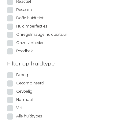
Reactief
Rosacea
Doffe huidteint
Huidimperfecties
Onregelmatige huidtextuur
Onzuiverheden
Roodheid
Filter op huidtype
Droog
Gecombineerd
Gevoelig
Normaal
Vet
Alle huidtypes