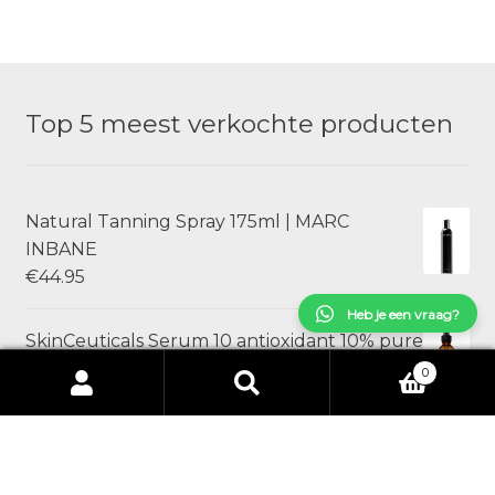
Top 5 meest verkochte producten
Natural Tanning Spray 175ml | MARC
INBANE
€
44.95
Heb je een vraag?
SkinCeuticals Serum 10 antioxidant 10% pure
vitamine C | 30 ml
0
Zoeken
Zoeken
€
110.00
naar:
Natural Tanning Mousse 150ml | MARC
INBANE