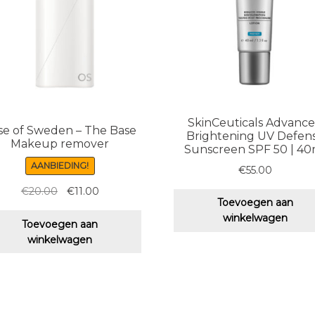
SkinCeuticals Advanc
se of Sweden – The Base
Brightening UV Defen
Makeup remover
Sunscreen SPF 50 | 40
AANBIEDING!
€
55.00
Oorspronkelijke
Huidige
€
20.00
€
11.00
Toevoegen aan
prijs
prijs
winkelwagen
was:
is:
Toevoegen aan
€20.00.
€11.00.
winkelwagen