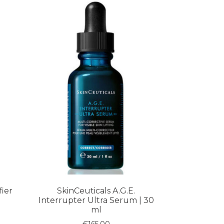
fier
SkinCeuticals A.G.E.
Interrupter Ultra Serum | 30
ml