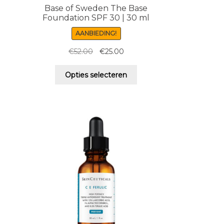
Base of Sweden The Base
Foundation SPF 30 | 30 ml
AANBIEDING!
Oorspronkelijke
Huidige
€
52.00
€
25.00
prijs
prijs
Dit
was:
is:
Opties selecteren
product
€52.00.
€25.00.
heeft
meerdere
variaties.
Deze
optie
kan
gekozen
worden
op
de
productpagina