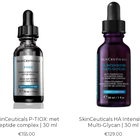
inCeuticals P-TIOX: met
SkinCeuticals HA Intensi
eptide complex | 30 ml
Multi-Glycan | 30 ml
€
155.00
€
129.00