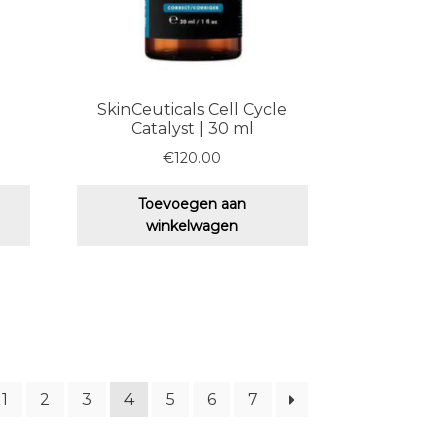
SkinCeuticals Cell Cycle
Catalyst | 30 ml
€
120.00
Toevoegen aan
winkelwagen
1
2
3
4
5
6
7