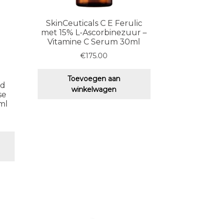
SkinCeuticals C E Ferulic
met 15% L-Ascorbinezuur –
Vitamine C Serum 30ml
€
175.00
Toevoegen aan
ed
winkelwagen
se
ml