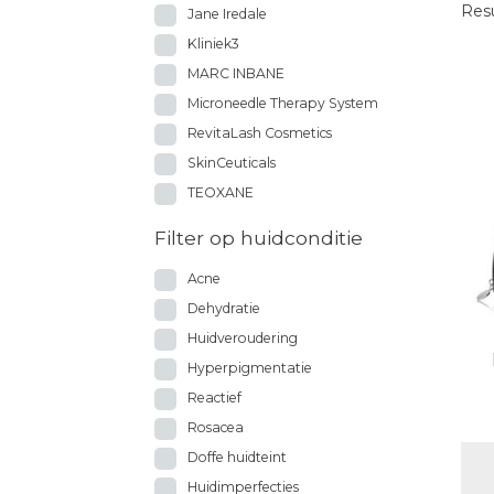
Resu
Jane Iredale
Kliniek3
MARC INBANE
Microneedle Therapy System
RevitaLash Cosmetics
SkinCeuticals
TEOXANE
Filter op huidconditie
Acne
Dehydratie
Huidveroudering
Hyperpigmentatie
Reactief
Rosacea
Doffe huidteint
Huidimperfecties