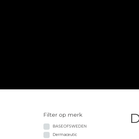
D
Filter op merk
BASEOFSWEDEN
Dermaceutic